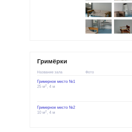
Гримёрки
Название зала
Фото
Гримерное место №1
2
25 м
, 4 м
Гримерное место №2
2
10 м
, 4 м