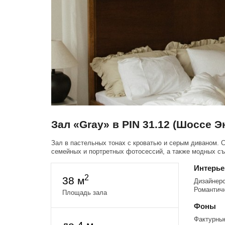
Зал «Gray» в PIN 31.12 (Шоссе Э
Зал в пастельных тонах с кроватью и серым диваном. 
семейных и портретных фотосессий, а также модных с
Интерь
2
38 м
Дизайнерс
Романтич
Площадь зала
Фоны
Фактурны