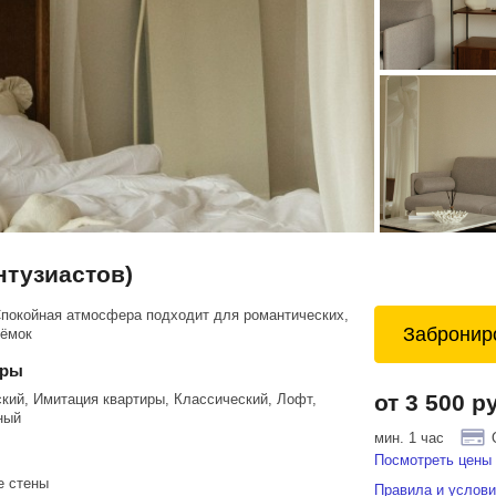
нтузиастов)
Спокойная атмосфера подходит для романтических,
Забронир
ъёмок
еры
от 3 500 р
кий, Имитация квартиры, Классический, Лофт,
ный
мин. 1 час
Посмотреть цены 
е стены
Правила и услови