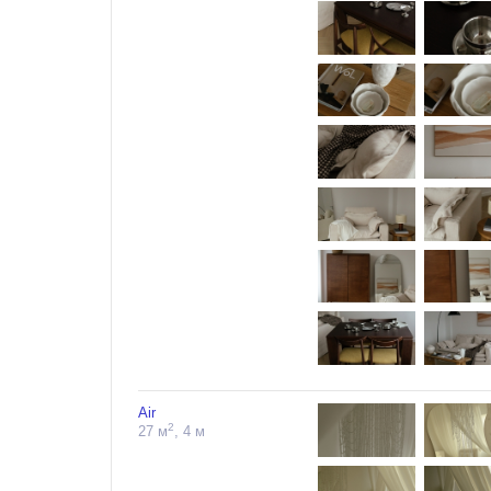
Air
2
27 м
, 4 м