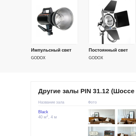
Импульсный свет
Постоянный свет
GODOX
GODOX
Другие залы PIN 31.12 (Шоссе
Название зала
Фото
Black
2
40 м
, 4 м