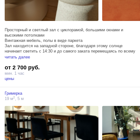
Просторный и светлый зал с циклорамой, большими окнами и
высокими потолками
Винтажная мебель, полы в виде паркета
Зал находится на западной стороне, благодаря этому солнце
начинает светить с 14:30 и до самого заката перемещаясь по всему
залу.
читать далее
Будьте внимательны: Зал находится на 4 этаже
от 2 700 руб.
Циклорама 6,5*5,5м
мин. 1 час
В случае загрязнения циклорамы: следы от обуви, мебели, одежды
цены
и т.п., штраф 1200 руб.
Находится на циклораме можно исключительно в чистой
Гримерка
проклеенной малярным скотчем обуви, а так же босиком.
2
19 м
, 5 м
Вставать на Изгиб циклорамы категорически запрещено - штраф
2000 руб
Базовое оборудование в зале (включено в стоимость):
Profoto D1 500 air - 2 шт
По предварительному бронированию: Окто 120/140/90, софт 60*90,
120*80, 4 рефлектора Zoom
Шторы блэкаут