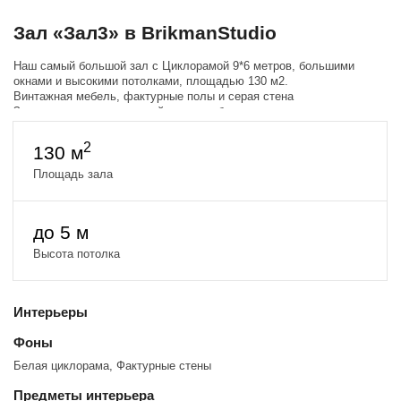
Зал «Зал3» в BrikmanStudio
Наш самый большой зал с Циклорамой 9*6 метров, большими
окнами и высокими потолками, площадью 130 м2.
Винтажная мебель, фактурные полы и серая стена
Зал находится на западной стороне, благодаря этому солнце
начинает светить с 15:00 и до самого заката перемещаясь по всему
залу.
2
130 м
Площадь зала
до 5 м
Высота потолка
Интерьеры
Фоны
Белая циклорама, Фактурные стены
Предметы интерьера