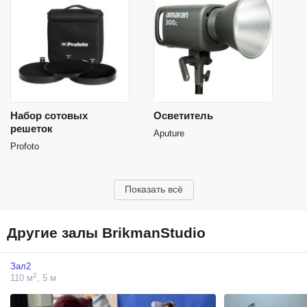
Набор сотовых
Осветитель
решеток
Aputure
Profoto
Показать всё
Другие залы BrikmanStudio
Зал2
2
110 м
, 5 м