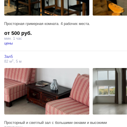
Флаги 3 шт
Cтулья, диван, кресла, столы журнальные
Ростовое зеркало
Колонка
Передвижной гримерный стол
Просторная гримерная комната. 4 рабочих места.
Кондиционер
Тапочки
от 500 руб.
мин. 1 час
*В зале ведется видеонаблюдение
цены
Зал5
2
82 м
, 5 м
Просторный и светлый зал с большими окнами и высокими