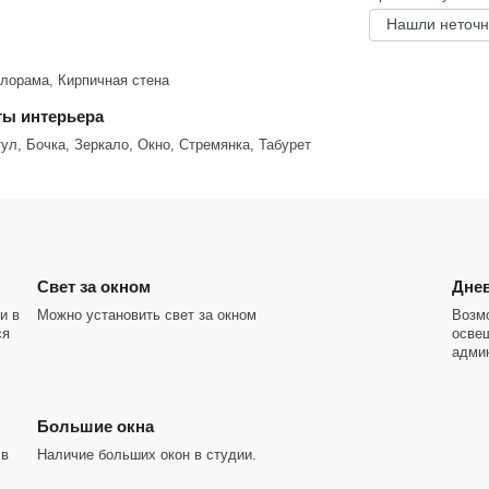
Нашли неточн
лорама, Кирпичная стена
етная тарелка и цветные фильтры
ы интерьера
ул, Бочка, Зеркало, Окно, Стремянка, Табурет
20см за дополнительную плату
Cвет за окном
Днев
и в
Можно установить свет за окном
Возм
ся
осве
адми
Большие окна
 в
Наличие больших окон в студии.