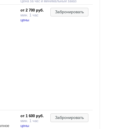
Цена за час и минимальный заказ
от 2 700 руб.
Забронировать
мин. 1 час
цены
ле с
:
,
.
качелями
и полном
м плиты,
с аренды
,
от 1 600 руб.
Забронировать
мин. 1 час
олное
цены