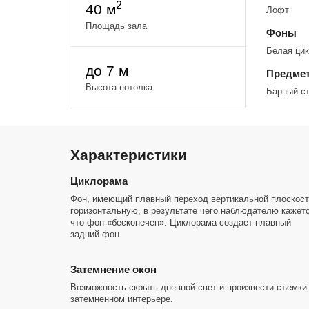
•Потолки 7 метров
2
40 м
Лофт
•Шторы блэкаут
Площадь зала
•3 импульсных источника света Godox QT 600III
Фоны
•Насадки: стрипбокс, ортодокс и софтбокс
Белая цик
•По запросу: насадки шторки, рефлекторы, соты, портр
•Постоянный видео свет, за доп. плату.
до 7 м
Предмет
Установка бумажных фонов за доп. плату
•Также возможна установка света за окном
Высота потолка
Барный ст
Возможность установки бассейна 3*3 метра, глубиной 
Характеристики
Циклорама
Фон, имеющий плавный переход вертикальной плоскост
горизонтальную, в результате чего наблюдателю кажет
что фон «бесконечен». Циклорама создает плавный
задний фон.
Затемнение окон
Возможность скрыть дневной свет и произвести съемки
затемненном интерьере.