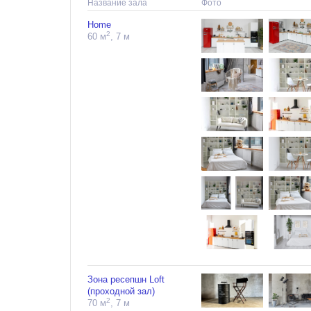
Название зала
Фото
Home
2
60 м
, 7 м
Зона ресепшн Loft
(проходной зал)
2
70 м
, 7 м