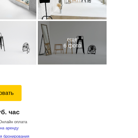
еще
6 фото
овать
уб. час
Онлайн оплата
на аренду
я бронирования