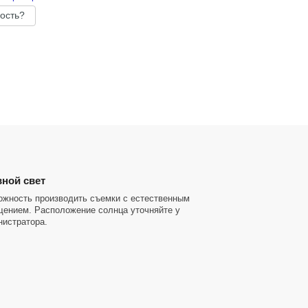
ость?
ной свет
ожность производить съемки с естественным
щением. Расположение солнца уточняйте у
нистратора.