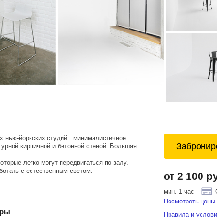
х нью-йоркских студий : минималистичное
Забронир
турной кирпичной и бетонной стеной. Большая
торые легко могут передвигаться по залу.
ботать с естественным светом.
от 2 100 р
мин. 1 час
Посмотреть цены 
еры
Правила и услови