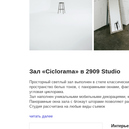
Зал «Ciclorama» в 2909 Studio
Просторный светлый зал выполнен в стиле классически
пространство белых тонов, с панорамными окнами, фак
угловая циклорама.
Зал наполнен уникальными мобильными декорациями, ко
Панорамные окна зала с блэкаут шторами позволяют ра
Студия рассчитана на любые виды съемок
•Прямая циклорама 4х5 метров
читать далее
Интерь
•Окна 5 метров