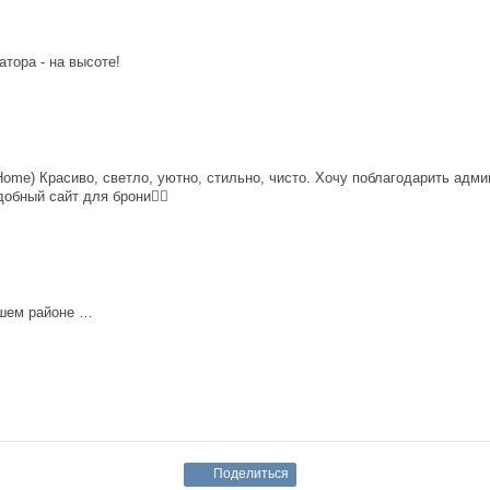
атора - на высоте!
me) Красиво, светло, уютно, стильно, чисто. Хочу поблагодарить адми
обный сайт для брони👌🏻
ошем районе …
Поделиться