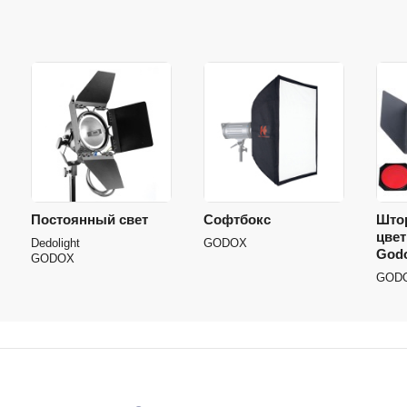
Постоянный свет
Софтбокс
Што
цве
Dedolight
GODOX
God
GODOX
GOD