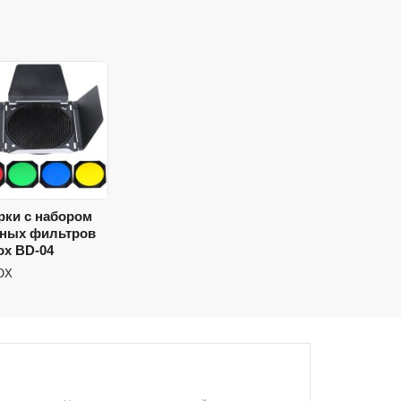
рки с набором
тных фильтров
ox BD-04
OX