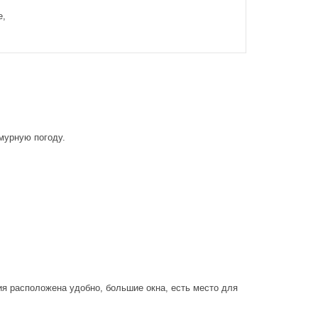
е,
м будет
и цветов,
,
ттенков.
ло,
я и
ых зон.
мурную погоду.
,
ия расположена удобно, большие окна, есть место для