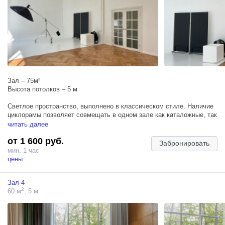
Зал – 75м²
Высота потолков – 5 м
Cветлое пространство, выполнено в классическом стиле. Наличие
циклорамы позволяет совмещать в одном зале как каталожные, так
и интерьерные съемки. В зале паркетный пол и дизайнерская
читать далее
мебель, на входе расположена витражная дверь. Большие окна
от 1 600 руб.
выходят на западную сторону, что позволяет при закате получить
Забронировать
фактурный солнечный свет.
мин. 1 час
цены
Большой выбор профессионального оборудования.
Зал 4
2
60 м
, 5 м