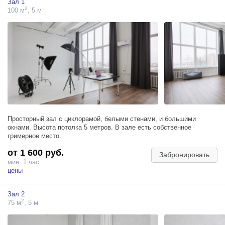
Зал 1
2
100 м
, 5 м
Просторный зал c циклорамой, белыми стенами, и большими
окнами. Высота потолка 5 метров. В зале есть собственное
гримерное место.
от 1 600 руб.
Забронировать
мин. 1 час
цены
Зал 2
2
75 м
, 5 м