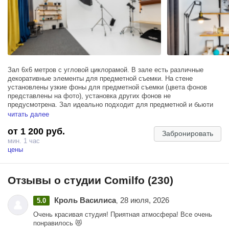
Зал 6х6 метров с угловой циклорамой. В зале есть различные
декоративные элементы для предметной съемки. На стене
установлены узкие фоны для предметной съемки (цвета фонов
представлены на фото), установка других фонов не
предусмотрена. Зал идеально подходит для предметной и бьюти
съемки.
читать далее
от 1 200 руб.
Большой выбор профессионального оборудования.
Забронировать
мин. 1 час
цены
Отзывы о студии Comilfo (230)
Кроль Василиса
28 июля, 2026
5.0
,
Очень красивая студия! Приятная атмосфера! Все очень
понравилось 😻