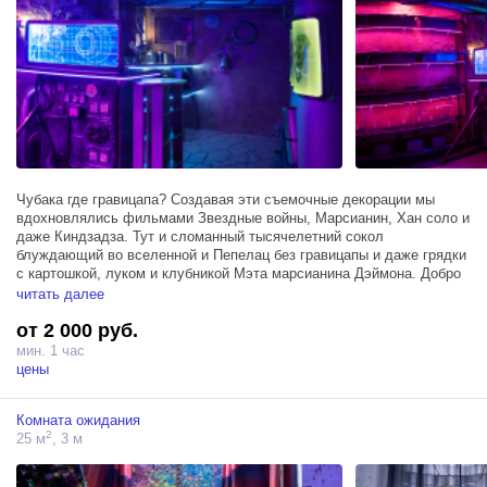
Чубака где гравицапа? Создавая эти съемочные декорации мы
вдохновлялись фильмами Звездные войны, Марсианин, Хан соло и
даже Киндзадза. Тут и сломанный тысячелетний сокол
блуждающий во вселенной и Пепелац без гравицапы и даже грядки
с картошкой, луком и клубникой Мэта марсианина Дэймона. Добро
пожаловать на борт, Пятый Элемент!
читать далее
от 2 000 руб.
Площадь около 20 кв метра.
- Светящаяся панель управления/барная стойка
мин. 1 час
- фактурные стены
цены
- вертикальная ферма с земными растениями
- три резервуара с инопланетянами
Комната ожидания
- космическая "люстра" и другие уникальные объекты позволят
2
25 м
, 3 м
сделать фанстастические кадры как при фотосессии так и при
съемках клипов или фильмов.