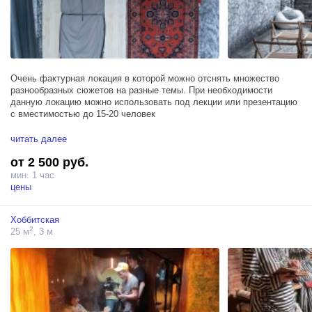
Очень фактурная локация в которой можно отснять множество
разнообразных сюжетов на разные темы. При необходимости
данную локацию можно использовать под лекции или презентацию
с вместимостью до 15-20 человек
Площадь около 20 кв метра.
читать далее
от 2 500 руб.
Стена фобий
больничная кушетка с ремнями для фиксации
мин. 1 час
фактурные мрачные стены
цены
Большой черный фон
Хоббитская
2
25 м
, 3 м