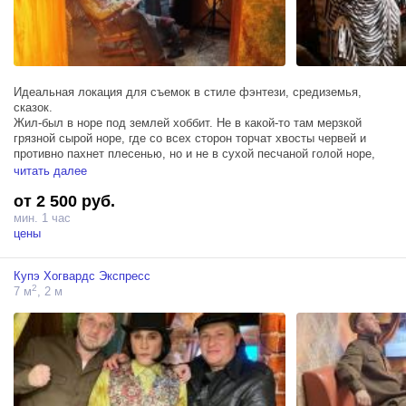
Идеальная локация для съемок в стиле фэнтези, средиземья,
сказок.
Жил-был в норе под землей хоббит. Не в какой-то там мерзкой
грязной сырой норе, где со всех сторон торчат хвосты червей и
противно пахнет плесенью, но и не в сухой песчаной голой норе,
где не на что сесть и нечего съесть. Нет, нора была хоббичья, а
читать далее
значит — благоустроенная. Она начиналась идеально круглой, как
от 2 500 руб.
иллюминатор, дверью...
мин. 1 час
Площадь около 20 кв метра.
цены
Волшебное дерево в центре комнаты
Купэ Хогвардс Экспресс
письменный стол хоббита перед круглым окном
2
7 м
, 2 м
Кресло качалка перед камином
Кроватка хоббита
сундук с сокровищами, бочка лучшего эля в Средиземье и
множество других деталей для вашей фотосессии или сьемок
клипов в стиле фэнтези.