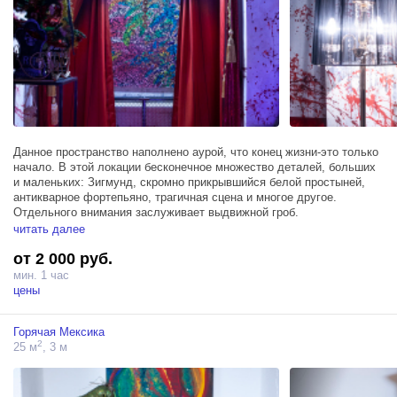
Данное пространство наполнено аурой, что конец жизни-это только
начало. В этой локации бесконечное множество деталей, больших
и маленьких: Зигмунд, скромно прикрывшийся белой простыней,
антикварное фортепьяно, трагичная сцена и многое другое.
Отдельного внимания заслуживает выдвижной гроб.
Все декорации на локации можно использовать в процессе съёмок.
читать далее
от 2 000 руб.
Площадь около 25 кв метра.
мин. 1 час
антикварное фортепьяно
цены
Фактурные "кровавые" стены
Сцена
Горячая Мексика
выдвижной гроб крематория
2
25 м
, 3 м
траурные ленты, венки, цветы и другие уникальные объекты
позволят сделать фанстастические кадры как при фотосессии так
и при съемках клипов или фильмов.