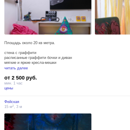
Площадь около 20 кв метра.
стена с граффити
расписанные граффити бочки и диван
мягкие и яркие кресла-мешки
Арт-объект Новогодняя Елка из банок
читать далее
мягкие игрушки, аксессуары и другие уникальные объекты позволят
от 2 500 руб.
сделать яркие и кадры как при фотосессии так и при съемках
клипов или фильмов.
мин. 1 час
цены
Фейская
2
15 м
, 3 м