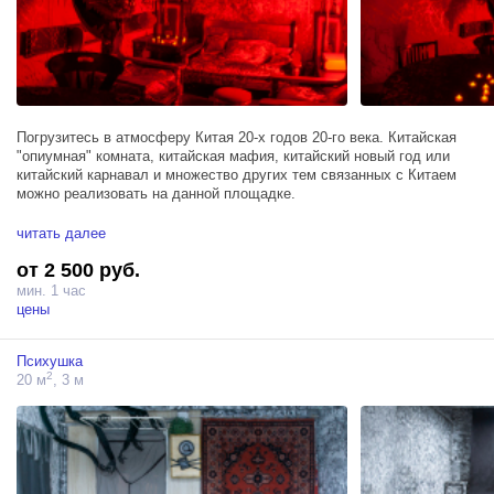
Погрузитесь в атмосферу Китая 20-х годов 20-го века. Китайская
"опиумная" комната, китайская мафия, китайский новый год или
китайский карнавал и множество других тем связанных с Китаем
можно реализовать на данной площадке.
Площадь около 20 кв метра.
читать далее
от 2 500 руб.
китайский золотой дракон с подсветкой
китайские фонарики
мин. 1 час
антикварная мебель включая круглый стол, кресла
цены
фактурные стены
огромный китайский веер, портьеры с драконами и другие объекты
Психушка
позволят полностью погрузиться в атмосферу Китая 20-х годов 20-
2
20 м
, 3 м
го века.