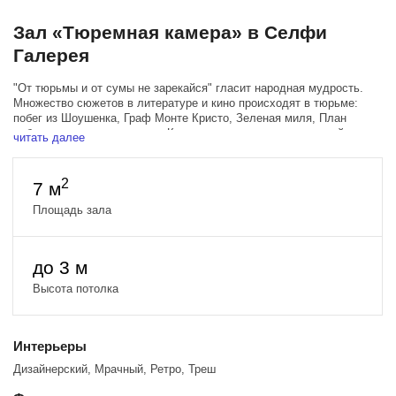
Зал «Тюремная камера» в Селфи
Галерея
"От тюрьмы и от сумы не зарекайся" гласит народная мудрость.
Множество сюжетов в литературе и кино происходят в тюрьме:
побег из Шоушенка, Граф Монте Кристо, Зеленая миля, План
побега и множество других. Кто знает, возможно следующий
читать далее
мировой шедевр снимите именно вы в этом съемочном павильоне.
Камера. Мотор. Снято!
2
7 м
Площадь около 7 кв метра.
Площадь зала
Двухъярусная кровать, нары, шконка
Тюремная решетка, связка ключей
Наручники, дубинка
до 3 м
фактурные стены
рукомойник, ведро, тусклый свет
Высота потолка
и другие детали и аксессуары
Интерьеры
Дизайнерский, Мрачный, Ретро, Треш