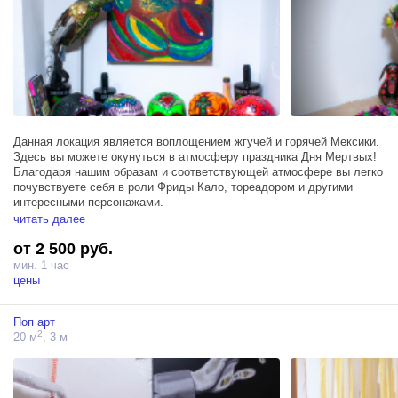
Данная локация является воплощением жгучей и горячей Мексики.
Здесь вы можете окунуться в атмосферу праздника Дня Мертвых!
Благодаря нашим образам и соответствующей атмосфере вы легко
почувствуете себя в роли Фриды Кало, тореадором и другими
интересными персонажами.
читать далее
Площадь около 25 кв метра.
от 2 500 руб.
качели увитые цветами
мин. 1 час
огромные цветущие кактусы
цены
Иконостас Фриды Кало
Гамак
Поп арт
яркие ленты, цветы, расписные черепа и другие уникальные
2
20 м
, 3 м
объекты позволят сделать сочные и горячие кадры как при
фотосессии так и при съемках клипов или фильмов.