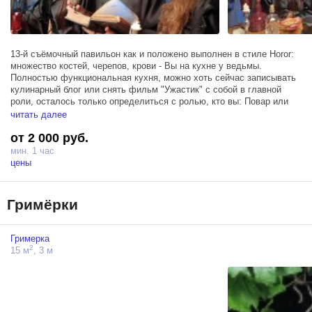
13-й съёмочный павильон как и положено выполнен в стиле Horor:
множество костей, черепов, крови - Вы на кухне у ведьмы.
Полностью функциональная кухня, можно хоть сейчас записывать
кулинарный блог или снять фильм "Ужастик" с собой в главной
роли, осталось только определиться с ролью, кто вы: Повар или
Ингредиент блюда.
читать далее
от 2 000 руб.
Площадь около 25 кв метра.
мин. 1 час
Деревянные столы и столешницы, выполненные из слэбов
цены
уникальная люстра из черепов и костей
стойка с метлами
резная мебель
Гримёрки
ростовые фигуры приведений, огромное количество черепов,
горшков, свечей и даже крышка настоящего гроба. Во истину
страшные, но интересные съемочные декорации.
Гримерка
2
15 м
, 3 м