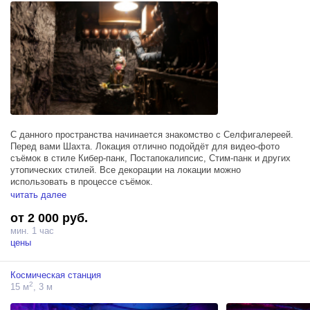
С данного пространства начинается знакомство с Селфигалереей.
Перед вами Шахта. Локация отлично подойдёт для видео-фото
съёмок в стиле Кибер-панк, Постапокалипсис, Стим-панк и других
утопических стилей. Все декорации на локации можно
использовать в процессе съёмок.
читать далее
Площадь около 30 кв метра.
от 2 000 руб.
- Три лестничных пролета
- уникальные фактурные стены "шахты"
мин. 1 час
- стена касок и инструментов
цены
- ретро шахтный телефон
- шахтные светильники и другие уникальные объекты позволят
Космическая станция
сделать незабываемые кадры как при фотосессии так и при
2
15 м
, 3 м
съемках клипов или фильмов.