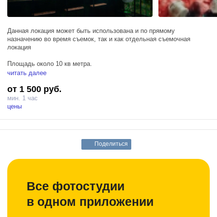
Данная локация может быть использована и по прямому
назначению во время съемок, так и как отдельная съемочная
локация
Площадь около 10 кв метра.
читать далее
Гримерный стол и барные стулья
от 1 500 руб.
Гримерное зеркало
Большое количество живых и искусственных растений
мин. 1 час
фактурные стены
цены
Барный светильник
Поделиться
Все фотостудии
в одном приложении