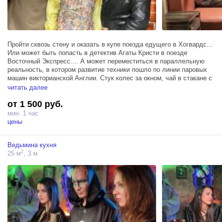
Пройти сквозь стену и оказать в купе поезда едущего в Хогвардс...
Или может быть попасть в детектив Агаты Кристи в поезде
Восточный Экспресс.... А может переместиться в параллельную
реальность, в котором развитие техники пошло по линии паровых
машин викторианской Англии. Стук колес за окном, чай в стакане с
подстаканником, магическое, фантастическое, мистическое или
читать далее
детективное путешествие начинается! Двери закрываются,
от 1 500 руб.
следующая станция....
мин. 1 час
Площадь около 7 кв метра.
цены
Окно - широкоформатный экран смарт ТВ
Ведьмина кухня
Полки с чемоданами
2
25 м
, 3 м
Сова Букля в клетке
портьеры с принтом кирпичной стены
вывеска Хогвардс Экспресс