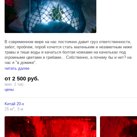
В современном мире на нас постоянно давит груз ответственности,
забот, проблем, порой хочется стать маленьким и незаметным ниже
травы и тише воды и качаться болтая ножками на качельках под
огромными цветами и грибами... Собственно, а почему бы и нет? на
час я "в домике".
читать далее
Площадь около 15 кв метра.
от 2 500 руб.
домик фей
мин. 1 час
подвесное кресло-качели с крыльями
цены
огромный цветы
стены с художественной росписью
Китай 20-х
музыкальный автомат, аксессуары и другие уникальные объекты
2
25 м
, 3 м
позволят сделать яркие и кадры как при фотосессии так и при
съемках клипов или фильмов.