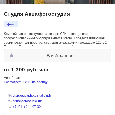
Студия Аквафотостудия
фото
Крупнейшая фотостудия на севере СПб, оснащенная
профессиональным оборудованием Profoto и предоставляющая
своим клиентам пространства для аквасъемки площадью 120 м2.
Первая в России фотостудия с полноценной аквазоной.
В избранное
С нашей помощью начинающие и профессиональные фотографы
могут осуществить самые невероятные проекты!
от 1 300 руб. час
мин. 1 час
Посмотреть цены на аренду
vk.ru/aquaphotostudiospb
aquaphotostudio.ru/
+7 (911) 244-07-00