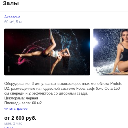
Залы
Аквазона
2
60 м
, 5 м
Оборудование: 3 импульсных высокоскоростных моноблока Profoto
D2, размещенные на подвесной системе Foba, софтбокс Octa 150
см спереди и 2 рефлектора со шторками сзади.
Циклорама: черная
Площадь зала: 60 м2
Площадь бассейна аквазоны: 30 м2
читать далее
Высота потолка: 5 м
от 2 600 руб.
Высота бортика: 10 см
Емкость бассейна: 18 тонн воды
мин. 1 час
Дополнительно: