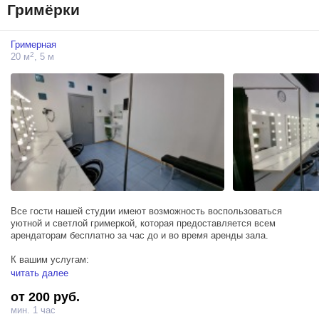
Гримёрки
В любом зале Аквафотостудии, вы можете использовать цветные
бумажные фоны, дым-машину, генератор снега, генератор мыльных
пузырей и вентилятор за дополнительную плату.
Гримерная
2
20 м
, 5 м
Все гости нашей студии имеют возможность воспользоваться
уютной и светлой гримеркой, которая предоставляется всем
арендаторам бесплатно за час до и во время аренды зала.
К вашим услугам:
душевая кабина
читать далее
отпариватель для одежды
от 200 руб.
гладильная доска
утюг
мин. 1 час