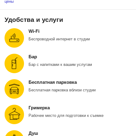
раковина
цены
туалет
Вы также можете воспользоваться нашей гримерной для
подготовки к выездной съемке.
Удобства и услуги
Wi-Fi
Беспроводной интернет в студии
Бар
Бар с напитками к вашим услугам
Бесплатная парковка
Бесплатная парковка вблизи студии
Гримерка
Рабочее место для подготовки к съемке
Душ