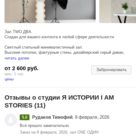
Зал TWO ДВА.
Создан для вашего контента в любой сфере деятельности
Светлый стильный минималистичный зал.
Высокие потолки, фактурные стены, дизайнерский серый диван,
стильный рейл, ростовое зеркало как из Pinterest, трендовая
читать далее
розовая настольная лампа, эстетичный напольный торшер.
от 2 600 руб.
Забронировать
Реквизит:
мин. 1 час
-муляж макбука( на экране нанесена картинка, которая повторяет
цены
рабочую заставку орининального макбука)
-журналы
-ваза
Отзывы о студии Я ИСТОРИИ I AM
STORIES (11)
В зале несколько зон :
-локация с диваном+ фактурная стена "волна"
Рудаков Тимофей
8 февраля, 2026
5.0
,
-локация со столом и стулом+фактурная стена "круги"
-серая стена
Всё прошло замечательно
-бежевая стена
Заказ на 8 февраля, 2026, зал ONE ОДИН