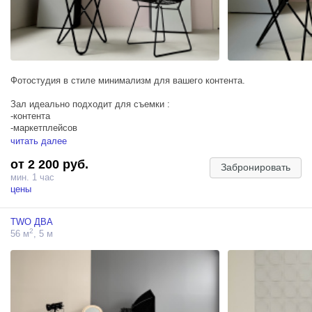
Фотостудия в стиле минимализм для вашего контента.
Зал идеально подходит для съемки :
-контента
-маркетплейсов
-каталогов
читать далее
-имиджевые , индивидуальные и cтильные семейные сьемки.
от 2 200 руб.
Забронировать
Циклорама , фактурные стены ,арка, дизайнерские стулья.
мин. 1 час
цены
Размер циклорамы : 3.5х5.5
Высокие потолки+ блек аут шторы
TWO ДВА
2
56 м
, 5 м