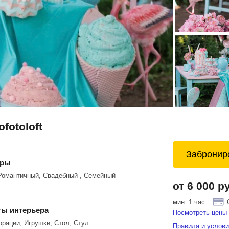
fotoloft
Забронир
еры
Романтичный, Свадебный , Семейный
от 6 000 р
мин. 1 час
ы интерьера
Посмотреть цены 
орации, Игрушки, Стол, Стул
Правила и услови