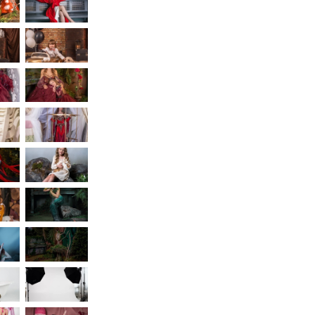
сверху
15. ⁠Комната с кроватью и ванной с облаками в ц
прекрасно для др и весны)
16. ⁠Домик с крыльцом лавочкой и велосипедом 
мимозой и тюльпанами
17. ⁠Новогодняя комната будет работать круглый
18. ⁠Большой выбор реквизита для малышей : б
скорлупа яичная, бассейн с шариками для девоч
мальчиков, люльки, большие корзины , манежи
19. ⁠Художественный фон коричневый и голубой
20. ⁠Бумажные фоны оплачиваются отдельно
21.Руины замка
22.Театр