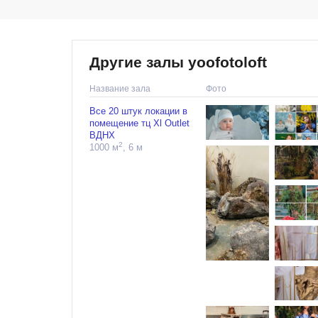
Другие залы yoofotoloft
Название зала
Фото
Все 20 штук локации в
помещение тц Xl Outlet
ВДНХ
2
1000 м
, 6 м