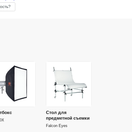
ость?
тбокс
Стол для
предметной съемки
OX
Falcon Eyes