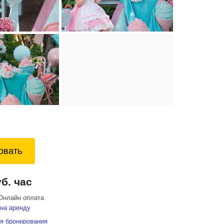
овать
уб. час
Онлайн оплата
на аренду
я бронирования