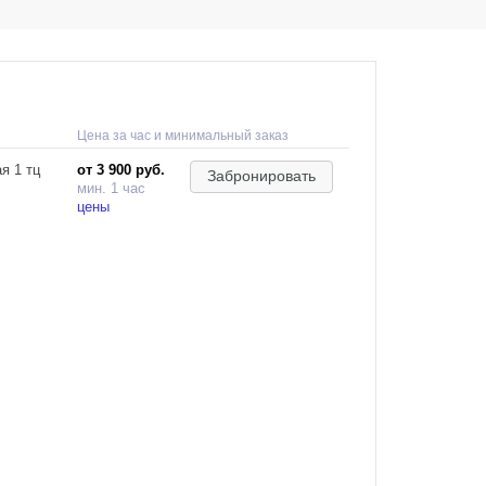
Цена за час и минимальный заказ
я 1 тц
от 3 900 руб.
Забронировать
мин. 1 час
цены
ческий
ми
емки