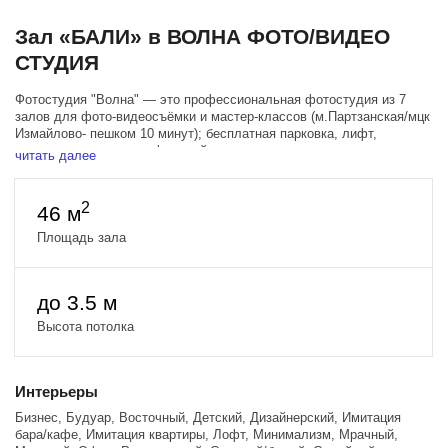
Зал «БАЛИ» в ВОЛНА ФОТО/ВИДЕО
СТУДИЯ
Фотостудия "Волна" — это профессиональная фотостудия из 7
залов для фото-видеосъёмки и мастер-классов (м.Партзанская/мцк
Измайлово- пешком 10 минут); бесплатная парковка, лифт,
кондиционеры, есть кофе и чай, кулер.
читать далее
"Бали" - это самый уютный зал в нашей фотостудии,
многофункциональный и универсальный; есть точка подвеса для
2
46 м
спорт инвентаря, есть йога гамак в аренду; тут проводят:
каталожные съёмки, фотосессии, духовные мк, записи интервью и
Площадь зала
подкастов, видеосъёмка танцев, выступлений, различные деловые
и веселые мероприятия, онлайн-трансляции. Съёмка с
естественным светом (солнце с 9-15 ч.) и профессионым светом.
до 3.5 м
Оснащение: 2 импульсных моноблока Profoto; 1 видео свет Godox-
Высота потолка
100; 2 флага, шторый микро блэкаут 95%, ростовое зеркало, рейл,
стулья, столик, растения, штатив для телефона с кнопкой.
По запросу можно взять (бесплатно): Вентилятор, цветные
Интерьеры
фильтры, зеркальный пластик, чайнабол, оптическая насадка с
Бизнес, Будуар, Восточный, Детский, Дизайнерский, Имитация
маскам гобо, стулья для тренинга, столы.
бара/кафе, Имитация квартиры, Лофт, Минимализм, Мрачный,