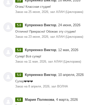
Купреенко Виктор
26 июня, 2026
5.0
,
Вопросы: ТГ @wavephoto
Огонь! Классная студия!
Заказ на 25 июня, 2026, зал АЛАН (Циклорама)
ВК: https://vk.com/wave.moscow
Тел: +7 (915) 012-77-22
Купреенко Виктор
24 июня, 2026
5.0
,
Ждем Вас в нашей уютной фотостудии "Волна"!
Отлично! Прекрасно! Обожаю эту студию!
Заказ на 23 июня, 2026, зал АЛАН (Циклорама)
Купреенко Виктор
12 мая, 2026
5.0
,
Супер! Всё супер!
Заказ на 11 мая, 2026, зал АЛАН (Циклорама)
Купреенко Виктор
10 апреля, 2026
5.0
,
Супер❤️❤️❤️
Заказ на 8 апреля, 2026, зал ВОЛНА
Мария Полякова
4 марта, 2026
4.8
,