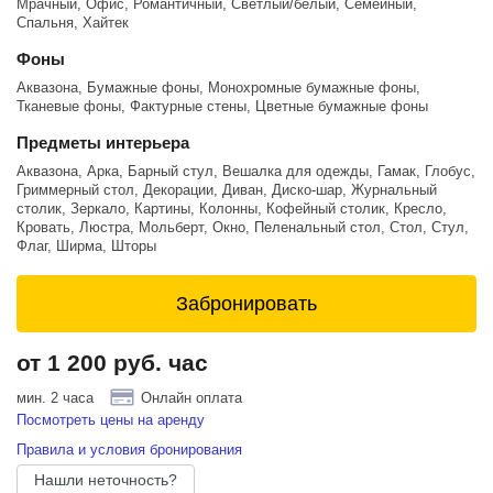
Мрачный, Офис, Романтичный, Светлый/белый, Семейный,
Дополнтельное оборудование (платно): Бумажные фоны; видео
Спальня, Хайтек
свет Aputure, Amaran; дым машину, проектор, тв-плазма.
Фоны
Доп. услуги: интернет провод, отдельная гримерная, инструктаж по
оборудованию, помощь в установке оборудования (импульсного/
Аквазона, Бумажные фоны, Монохромные бумажные фоны,
постоянного) по схеме света.
Тканевые фоны, Фактурные стены, Цветные бумажные фоны
Сайт: https://www.wave.moscow
Предметы интерьера
Аквазона, Арка, Барный стул, Вешалка для одежды, Гамак, Глобус,
Вопросы: ТГ @wavephoto
Гриммерный стол, Декорации, Диван, Диско-шар, Журнальный
столик, Зеркало, Картины, Колонны, Кофейный столик, Кресло,
ВК: https://vk.com/wave.moscow
Кровать, Люстра, Мольберт, Окно, Пеленальный стол, Стол, Стул,
Флаг, Ширма, Шторы
Тел: +7 (915) 012-77-22
Ждем Вас в нашей уютной фотостудии "Волна"!
Забронировать
от 1 200 руб. час
мин. 2 часа
Онлайн оплата
Посмотреть цены на аренду
Правила и условия бронирования
Нашли неточность?