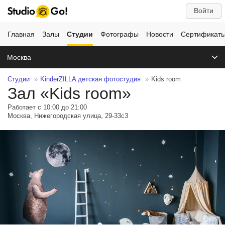
Войти
Главная
Залы
Студии
Фотографы
Новости
Сертификат
Москва
Студии
KinderZILLA детская фотостудия
Kids room
Зал «Kids room»
Работает с 10:00 до 21:00
Москва, Нижегородская улица, 29-33с3