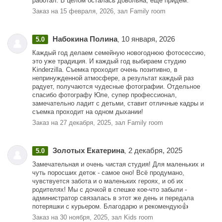
работал. В целом осталась довольна, еще придем.
Заказ на 15 февраля, 2026, зал Family room
Набокина Полина
10 января, 2026
5.0
,
Каждый год делаем семейную новогоднюю фотосессию,
это уже традиция. И каждый год выбираем студию
Kinderzilla. Съемка проходит очень позитивно, в
непринужденной атмосфере, а результат каждый раз
радует, получаются чудесные фотографии. Отдельное
спасибо фотографу Юле, супер профессионал,
замечательно ладит с детьми, ставит отличные кадры и
съемка проходит на одном дыхании!
Заказ на 27 декабря, 2025, зал Family room
Золотых Екатерина
2 декабря, 2025
5.0
,
Замечательная и очень чистая студия! Для маленьких и
чуть поросших деток - самое оно! Всё продумано,
чувствуется забота и о маленьких героях, и об их
родителях! Мы с дочкой в спешке кое-что забыли -
администратор связалась в этот же день и передала
потеряшки с курьером. Благодарю и рекомендую👍
Заказ на 30 ноября, 2025, зал Kids room