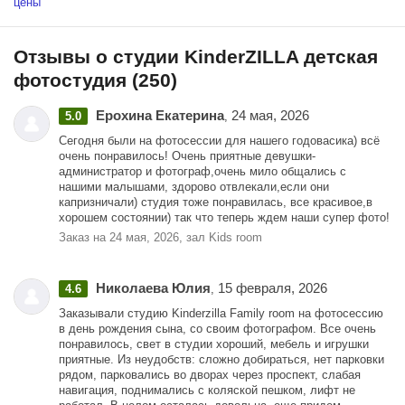
цены
+7 977 953-67-97.
звоните +7977953-67-97 администратор Виктория
тел. владелицы студии - 89039695502
Отзывы о студии KinderZILLA детская
фотостудия (250)
Ерохина Екатерина
24 мая, 2026
5.0
,
Сегодня были на фотосессии для нашего годовасика) всё
очень понравилось! Очень приятные девушки-
администратор и фотограф,очень мило общались с
нашими малышами, здорово отвлекали,если они
капризничали) студия тоже понравилась, все красивое,в
хорошем состоянии) так что теперь ждем наши супер фото!
Заказ на 24 мая, 2026, зал Kids room
Николаева Юлия
15 февраля, 2026
4.6
,
Заказывали студию Kinderzilla Family room на фотосессию
в день рождения сына, со своим фотографом. Все очень
понравилось, свет в студии хороший, мебель и игрушки
приятные. Из неудобств: сложно добираться, нет парковки
рядом, парковались во дворах через проспект, слабая
навигация, поднимались с коляской пешком, лифт не