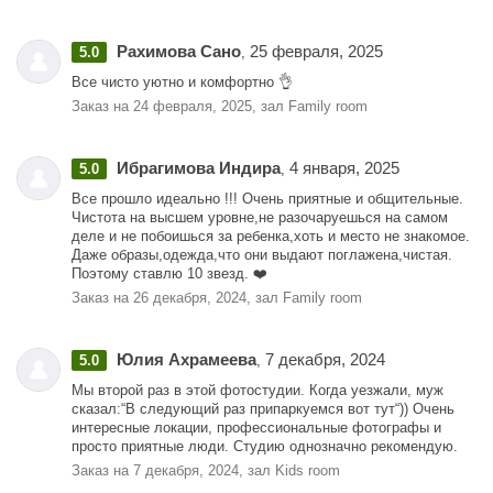
Рахимова Сано
25 февраля, 2025
5.0
,
Все чисто уютно и комфортно 👌
Заказ на 24 февраля, 2025, зал Family room
Ибрагимова Индира
4 января, 2025
5.0
,
Все прошло идеально !!! Очень приятные и общительные.
Чистота на высшем уровне,не разочаруешься на самом
деле и не побоишься за ребенка,хоть и место не знакомое.
Даже образы,одежда,что они выдают поглажена,чистая.
Поэтому ставлю 10 звезд. ❤️
Заказ на 26 декабря, 2024, зал Family room
Юлия Ахрамеева
7 декабря, 2024
5.0
,
Мы второй раз в этой фотостудии. Когда уезжали, муж
сказал:“В следующий раз припаркуемся вот тут“)) Очень
интересные локации, профессиональные фотографы и
просто приятные люди. Студию однозначно рекомендую.
Заказ на 7 декабря, 2024, зал Kids room