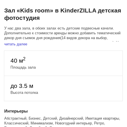
Зал «Kids room» в KinderZILLA детская
фотостудия
У нас два зала, в обоих залах есть детские подвесные качели.
Дополнительно к стоимости аренды можно добавить тематический
декор дня съемок дня рождения(14 видов декора на выбор,
администратор с радостью отправит вам варианты по запросу). Но
читать далее
и без дополнительного декора, у нас прекрасно можно провести
фотосъемку дня рождения.
Подставку для торта, топперы, большую цифру мы выдадим вам
2
40 м
совершенно бесплатно.
По вопросам бронирования пишите, пожалуйста, в WhatsApp, в ТГ,
Площадь зала
макс
+7 977 953-67-97.
звоните +7977953-67-97 администратор Виктория
до 3.5 м
тел. владелицы студии - 89039695502
Высота потолка
Интерьеры
Абстрактный, Бизнес, Детский, Дизайнерский, Имитация квартиры,
Классический, Минимализм, Новогодний интерьер, Ретро,