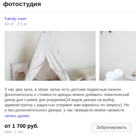
фотостудия
Family room
2
40 м
, 3.5 м
У нас два зала, в обоих залах есть детские подвесные качели.
Дополнительно к стоимости аренды можно добавить тематический
декор дня съемок дня рождения(14 видов декора на выбор,
администратор с радостью отправит вам варианты по запросу). Но
и без дополнительного декора, у нас прекрасно можно провести
фотосъемку дня рождения.
читать далее
Подставку для торта, топперы, большую цифру мы выдадим вам
от 1 700 руб.
совершенно бесплатно.
Забронировать
По вопросам бронирования пишите, пожалуйста, в WhatsApp, в ТГ,
мин. 1 час
макс