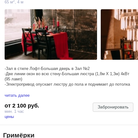
2
65 м
, 4 м
плавной регулировкой мощности 30W - 650W
-Зал в стиле Лофт-Большая дверь в Зал №2
-Две линии окон во всю стену-Большая люстра (1,8м Х 1,3м) 4кВт
(95 ламп)
-Электропривод опускает люстру до пола и поднимает до потолка
читать далее
Einstein E640 (2,5Ws-640Ws, постоянная температура на всём
от 2 100 руб.
диапазоне мощности, режим генератора с скоростью импульса до
Забронировать
1/13,500 секунды (t.1)
мин. 1 час
цены
Гримёрки