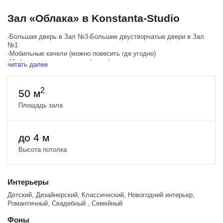
Зал «Облака» в Konstanta-Studio
-Большая дверь в Зал №3-Большие двустворчатые двери в Зал
№1
-Мобильные качели (можно повесить где угодно)
-Мобильные светящиеся облака (можно перемещать по
читать далее
направляющим)
-Большая цветочная звезда с подсветкой
2
50 м
Einstein E640 (2,5Ws-640Ws, постоянная температура на всём
диапазоне мощности, режим генератора с скоростью импульса до
Площадь зала
1/13,500 секунды (t.1)
Прожекторы для имитации естественного света. Нет зависимости
до 4 м
от времени суток и погоды. Вы сами выбираете тип освещения
просто поворачивая диммеры!
Высота потолка
!! В ЗАЛЕ НЕТ ОКНА !!
Интерьеры
Детский, Дизайнерский, Классический, Новогодний интерьер,
Романтичный, Свадебный , Семейный
Фоны