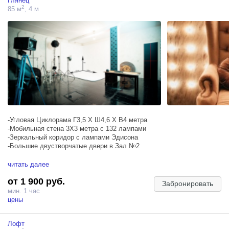
Глянец
2
85 м
, 4 м
-Угловая Циклорама Г3,5 Х Ш4,6 Х В4 метра
-Мобильная стена 3Х3 метра с 132 лампами
-Зеркальный коридор с лампами Эдисона
-Большие двустворчатые двери в Зал №2
3шт. Einstein E640 (2,5Ws-640Ws, постоянная температура на всём
читать далее
диапазоне мощности, режим генератора с скоростью импульса до
от 1 900 руб.
1/13,500 секунды (t.1)
Забронировать
мин. 1 час
Стрипы, софтбоксы и октабоксы с сотами, портретная терелка с
цены
сотами, рефлекторы.
Лофт
Крутейший Советский прожектор с фокусировочной линзой и