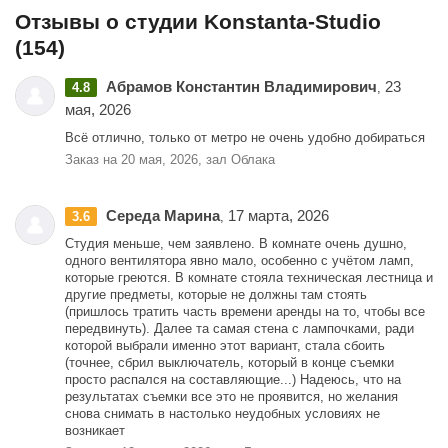
Отзывы о студии Konstanta-Studio
(154)
Абрамов Константин Владимирович
23
4.8
,
мая, 2026
Всё отлично, только от метро не очень удобно добираться
Заказ на 20 мая, 2026, зал Облака
Середа Марина
17 марта, 2026
3.6
,
Студия меньше, чем заявлено. В комнате очень душно,
одного вентилятора явно мало, особенно с учётом ламп,
которые греются. В комнате стояла техническая лестница и
другие предметы, которые не должны там стоять
(пришлось тратить часть времени аренды на то, чтобы все
передвинуть). Далее та самая стена с лампочками, ради
которой выбрали именно этот вариант, стала сбоить
(точнее, сбрил выключатель, который в конце съемки
просто распался на составляющие...) Надеюсь, что на
результатах съемки все это не проявится, но желания
снова снимать в настолько неудобных условиях не
возникает