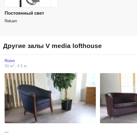
Постоянный свет
Rekam
Другие залы V media lofthouse
Room
2
50 м
, 4.5 м
—