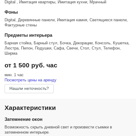
Digital , Имитация квартиры, Имитация кухни, Мрачный
2 часа и более –1500 руб. /час.
ВЫХОДНЫЕ:
Фоны
1 час – 2000 руб./час,
2 часа и более –1600 руб. /час,
Digital, Деревянные панели, Имитация камня, Светящиеся панели,
Гримёрная–500 руб. /час.
Фактурные стены
Предметы интерьера
Тариф "МЕРОПРИЯТИЕ" (съёмочная группа 10+ человек)
Барная стойка, Барный стул, Бочка, Декорации, Консоль, Кушетка,
БУДНИ:
Люстра, Пилон, Подушки, Сафа, Свечи, Стол, Стул, Телефон,
1 час – 2500 руб./час,
Ширма
2 часа и более –1900 руб./час.
ВЫХОДНЫЕ:
от 1 500 руб. час
1 час – 2500 руб./час,
2 часа и более –2000 руб./час,
мин. 1 час
Гримёрная –700 руб./час.
Посмотреть цены на аренду
При аренде по тарифу Мероприятие взимается страховой депозит
10 000 руб. (возвращается после проверки зала администратором)
Нашли неточность?
Стандартное время аренды: 10:00-22:00.
Аренда ранее 10:00 возможна с наценкой +200 р./час.
Характеристики
Гримёрка совмещена с залом и будет в Вашем распоряжении на
всё время съёмки.
Возможна аренда вне съемочного времени (если она не занята
Затемнение окон
другими гостями студии). Тариф: "Стандарт" – 500 руб./час;
Возможность скрыть дневной свет и произвести съемки в
"Мероприятие" – 700 руб./час.
затемненном интерьере.