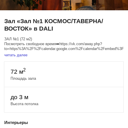
Зал «Зал №1 КОСМОС/ТАВЕРНА/
ВОСТОК» в DALI
ЗАЛ №1 (72 м2)
Посмотреть свободное время➡️https://vk.com/away.php?
to=https%3A%2F%2Fcalendar.google.com%2Fcalendar%2Fembe
читать далее
-Восточный будуар
-Имитация космического корабля с неоновым освещением
(️подвешенная RGB палка оплачивается дополнительно 400р. 1шт.)
2
72 м
-Средневековая таверна
-Пилон
Площадь зала
-Воздушное кольцо
-Отдельная гримерная комната на 2 рабочих места.
до 3 м
Дополнительно:
Множество доп. реквизита на любую тематику.
Высота потолка
Цена
Тариф "СТАНДАРТ" (съёмочная группа до 9 человек)
БУДНИ:
Интерьеры
1 час – 2000 руб./час,