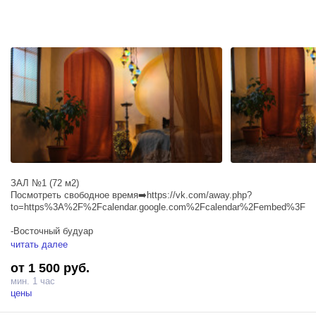
ЗАЛ №1 (72 м2)
Посмотреть свободное время➡️https://vk.com/away.php?
to=https%3A%2F%2Fcalendar.google.com%2Fcalendar%2Fembe
-Восточный будуар
-Имитация космического корабля с неоновым освещением
читать далее
(️подвешенная RGB палка оплачивается дополнительно 400р. 1шт.)
от 1 500 руб.
-Средневековая таверна
-Пилон
мин. 1 час
-Воздушное кольцо
цены
-Отдельная гримерная комната на 2 рабочих места.