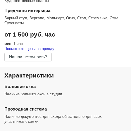
Художественные холсты
Гримёрка совмещена с залом и будет в Вашем распоряжении на
всё время съёмки.
Предметы интерьера
Возможна аренда вне съемочного времени (если она не занята
Барный стул, Зеркало, Мольберт, Окно, Стол, Стремянка, Стул,
другими гостями студии). Тариф: "Стандарт" – 500 руб./час;
Сухоцветы
"Мероприятие" – 700 руб./час.
от 1 500 руб. час
Просторный светлый зал и большое количество белого песка
мин. 1 час
Посмотреть цены на аренду
общая площадь 75 кв.м;
5 тонн кварцевого песка, площадь насыпи 25 кв.м;
Нашли неточность?
шторы блэкаут 90%;
реквизит мастерская художника;
естественный свет;
Характеристики
гримёрный столик на 1 место;
кондиционер.
Большие окна
Наличие больших окон в студии.
Проходная система
Наличие документов для входа обязательно для всех
участников съемки.