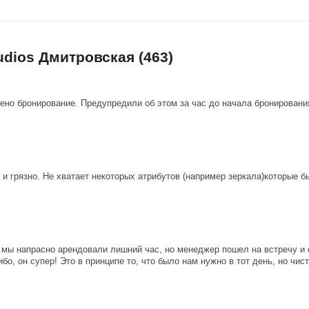
udios Дмитровская (463)
шено бронирование. Предупредили об этом за час до начала бронировани
и грязно. Не хватает некоторых атрибутов (например зеркала)которые б
 мы напрасно арендовали лишний час, но менеджер пошел на встречу и 
бо, он супер! Это в принципе то, что было нам нужно в тот день, но чи