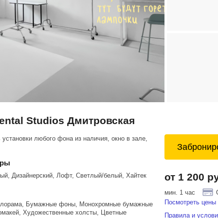
Rental Studios Дмитровская
установки любого фона из наличия, окно в зале,
Забронир
еры
от 1 200 р
ый, Дизайнерский, Лофт, Светлый/белый, Хайтек
мин. 1 час
Посмотреть цены 
клорама, Бумажные фоны, Монохромные бумажные
омакей, Художественные холсты, Цветные
Правила и услови