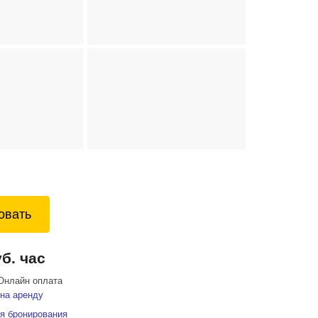
овать
уб. час
Онлайн оплата
на аренду
я бронирования