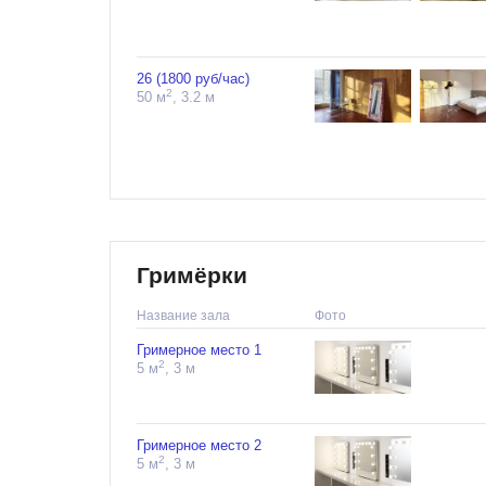
26 (1800 руб/час)
2
50 м
, 3.2 м
Гримёрки
Название зала
Фото
Гримерное место 1
2
5 м
, 3 м
Гримерное место 2
2
5 м
, 3 м