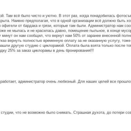
. Там всё было чисто и уютно. В этот раз, когда понадобилась фотосъ
рыта. Наивно предполагая, что в одной организации всё должно быть х
 офигели от бардака и грязи, которые там были. Администратор нам со
оже не мылась и не красилась давно, помещение пыльное, в конце мусор
у минут он нам сообщил, что вернут нам 50% от заранее внесенной полн
тказ вернуть полностью временную оплату за не оказанную услугу, тоже
ашли другую студию с циклорамой. Оплата была взята только после того
дку 25% за заказ циклорамы в день бронирования!!!
 работает, администратор очень любезный. Для наших целей все прошло
 студии, что не возможно было снимать. Страшная духота, до потери со