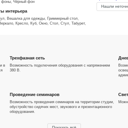
 фоны, Чёрный фон
Нашли неточн
ы интерьера
ул, Вешалка для одежды, Гриммерный стол,
еркало, Кресло, Куб, Окно, Стол, Стул, Табурет,
Трехфазная сеть
Днев
и в
Возможность подключения оборудования с напряжением
Возм
ся
380 В.
осве
адми
Проведение семинаров
Cвет
Возможность проведения семинаров на территории студии,
Можно
обустройство сидячих мест, звукового и презентационного
оборудования.
Показать всё