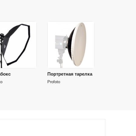
абокс
Портретная тарелка
to
Profoto