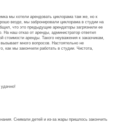
емка мы хотели арендовать циклорама там же, но к
орошо везде, мы забронировали циклорама в студии на
общил, что это предыдущие арендаторы загрязнили ее
. На наш отказ от аренды, администратор ответил
ой стоимости аренды. Такого неуважения к заказчикам,
 вызывает много вопросов. Настоятельно не
, как мы закончили работать в студии. Чистота,
 удачно!
знания. Снимали детей и из-за жары пришлось закончить