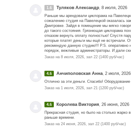
Туляков Александр
8 июля, 2026
1.6
,
Раньше мы арендовали циклорама на Павелецкой
сожалению студия на Павелецкой оказалась зак
Дмитровке. Зайдя в помещение мы мягко говоря
до такого состояния. Грязнющая циклорама пох
отказом вернуть оплату полностью! Спустя пар
которые платят деньги мы ещё не встречали. О
рекомендую данную студию!!! P.S. оперативно н
порядок, вежливые администраторы. И дали ски
Заказ на 8 июля, 2026, зал 22 (1400 руб/час)
Анчиполовская Анна
2 июля, 2026
4.6
,
Отлично за эти деньги. Спасибо! Оборудование
Заказ на 1 июля, 2026, зал 21 (1200 руб/час)
Королева Виктория
26 июня, 2026
4.6
,
Прекрасная студия, но было на столько жарко в
раньше времени.
Заказ на 24 июня, 2026, зал 22 (1400 руб/час)