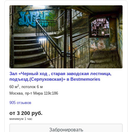
Зал «Черный ход , старая заводская лестница,
подъезд.(Серпуховская)» в Bestmemories
2
60 м
, потолок 6 м
Москва, пр-т Мира 119с186
905 отзывов
от 3 200 руб.
минимум 1 час
Забронировать